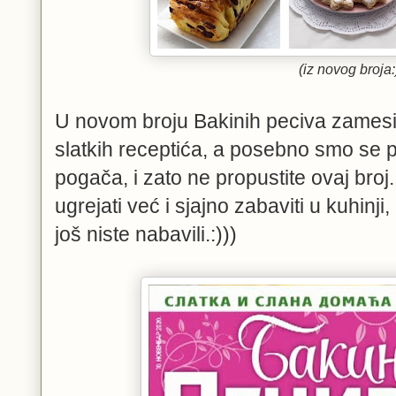
(iz novog broja:
U novom broju Bakinih peciva zamesili
slatkih receptića, a posebno smo se p
pogača, i zato ne propustite ovaj broj
ugrejati već i sjajno zabaviti u kuhin
još niste nabavili.:)))