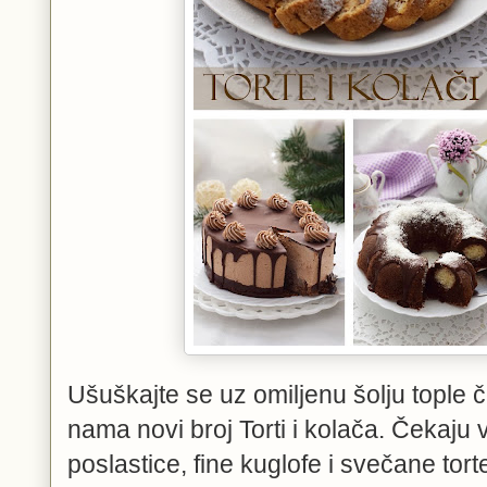
Ušuškajte se uz omiljenu šolju tople č
nama novi broj Torti i kolača. Čekaju 
poslastice, fine kuglofe i svečane tort