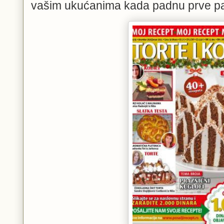
vašim ukućanima kada padnu prve pah