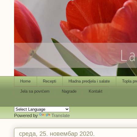
Home
Recepti
Hladna predjela i salate
Topla pr
Jela sa povrćem
Nagrade
Kontakt
Powered by
Translate
среда, 25. новембар 2020.