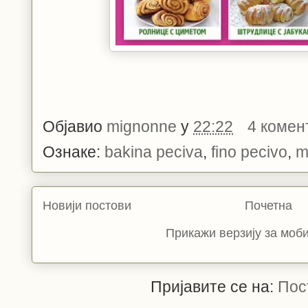
Објавио
mignonne
у
22:22
4 комен
Ознаке:
bakina peciva
,
fino pecivo
,
m
Новији постови
Почетна
Прикажи верзију за моб
Пријавите се на:
Пос